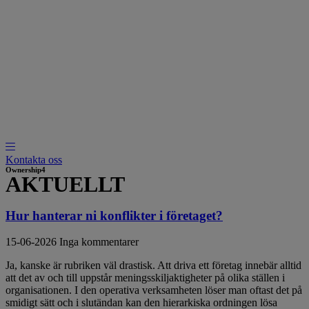
Hoppa
till
Är Du inte nöjd med lönsamheten i
Vet Du inte riktigt hur Du skall
Behöver Du förändra ledning och
Funderar Du på att ändra Ditt
Har du behov att få diskutera Ditt
innehåll
Ditt företag?
utveckla företaget vidare?
styrning i företaget?
ägande?
företagande med någon utomstående?
Kontakta oss
Ownership4
AKTUELLT
Hur hanterar ni konflikter i företaget?
15-06-2026
Inga kommentarer
Ja, kanske är rubriken väl drastisk. Att driva ett företag innebär alltid
att det av och till uppstår meningsskiljaktigheter på olika ställen i
organisationen. I den operativa verksamheten löser man oftast det på
smidigt sätt och i slutändan kan den hierarkiska ordningen lösa