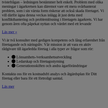
tvistefrågan – ledningen bestämmer helt enkelt. Problem med olika
meningar i ägarkretsen kan däremot vare ett mera svårhanterat
problem, som i sin värsta form riskerar att också skada företaget. Vi
vill därför ägna denna veckas inlägg åt just detta med
konflikthantering och problemlösning i företagets ägarkrets. Vi har
genom åren ofta påpekat nyttan och värdet med ett levande
Läs mer »
Vi är två konsulter med gedigen kompetens och lång erfarenhet från
företagande och näringsliv. Vår mission är att vara en aktiv
rådgivare till ägarledda företag i alla typer av frågor som rör:
Lönsamhets-/verksamhetsutveckling
Ledarskap och företagsstyrning
Generationsskiften och andra ägarförändringar
Kontakta oss för en kostnadsfri analys och åtgärdsplan för Ditt
företag eller bara för ett förtroligt samtal.
Läs mer