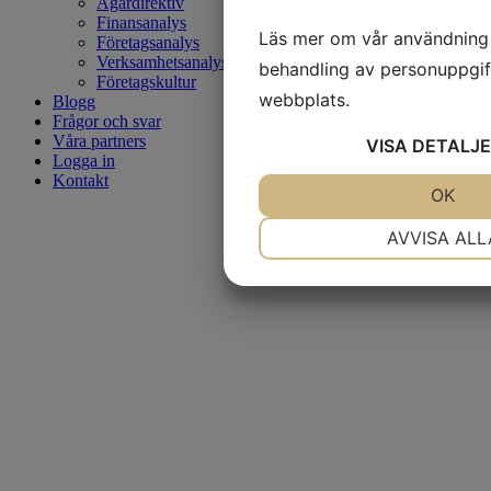
Ägardirektiv
Finansanalys
Läs mer om vår användning
Företagsanalys
Verksamhetsanalys
behandling av personuppgif
Företagskultur
webbplats.
Blogg
Frågor och svar
Våra partners
VISA
DETALJE
Logga in
Kontakt
JA
NEJ
OK
NÖDVÄNDIG
I
AVVISA ALL
JA
NEJ
MARKNADSFÖRING